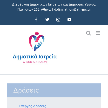
Skip
Διεύθυνση Δημοτικών Ιατρείων και Δημόσιας Υγείας:
to
Πατησίων 268, Αθήνα
|
d.dim.iatrion@athens.gr
content
Facebook
Twitter
Instagram
YouTube
Δράσεις
Ενεργές Δράσεις