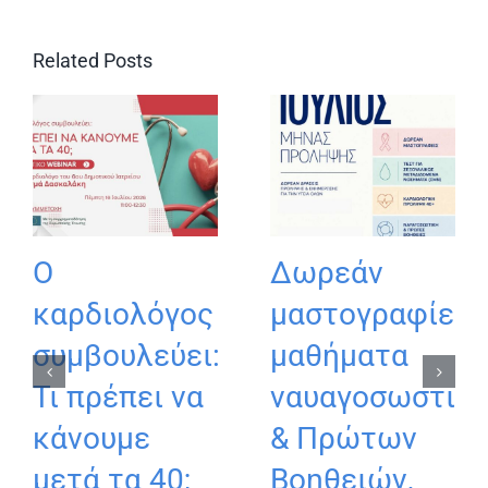
Related Posts
Ο
Δωρεάν
καρδιολόγος
μαστογραφίες,
συμβουλεύει:
μαθήματα
Τι πρέπει να
ναυαγοσωστικ
κάνουμε
& Πρώτων
μετά τα 40;
Βοηθειών,