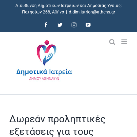
Skip
Διεύθυνση Δημοτικών Ιατρείων και Δημόσιας Υγείας:
to
Πατησίων 268, Αθήνα
|
d.dim.iatrion@athens.gr
content
Facebook
Twitter
Instagram
YouTube
Δωρεάν προληπτικές
εξετάσεις για τους