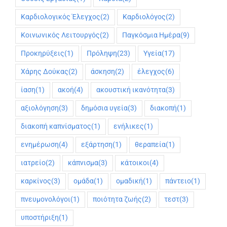
Καρδιολογικός Έλεγχος
(2)
Καρδιολόγος
(2)
Κοινωνικός Λειτουργός
(2)
Παγκόσμια Ημέρα
(9)
Προκηρύξεις
(1)
Πρόληψη
(23)
Υγεία
(17)
Χάρης Δούκας
(2)
άσκηση
(2)
έλεγχος
(6)
ίαση
(1)
ακοή
(4)
ακουστική ικανότητα
(3)
αξιολόγηση
(3)
δημόσια υγεία
(3)
διακοπή
(1)
διακοπή καπνίσματος
(1)
ενήλικες
(1)
ενημέρωση
(4)
εξάρτηση
(1)
θεραπεία
(1)
ιατρείο
(2)
κάπνισμα
(3)
κάτοικοι
(4)
καρκίνος
(3)
ομάδα
(1)
ομαδική
(1)
πάντειο
(1)
πνευμονολόγοι
(1)
ποιότητα ζωής
(2)
τεστ
(3)
υποστήριξη
(1)