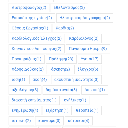
Διατροφολόγος
(2)
Εθελοντισμός
(3)
Επισκέπτης υγείας
(2)
Ηλεκτροκαρδιογράφημα
(2)
Θέσεις Εργασίας
(1)
Καρδιά
(2)
Καρδιολογικός Έλεγχος
(2)
Καρδιολόγος
(2)
Κοινωνικός Λειτουργός
(2)
Παγκόσμια Ημέρα
(9)
Προκηρύξεις
(1)
Πρόληψη
(23)
Υγεία
(17)
Χάρης Δούκας
(2)
άσκηση
(2)
έλεγχος
(6)
ίαση
(1)
ακοή
(4)
ακουστική ικανότητα
(3)
αξιολόγηση
(3)
δημόσια υγεία
(3)
διακοπή
(1)
διακοπή καπνίσματος
(1)
ενήλικες
(1)
ενημέρωση
(4)
εξάρτηση
(1)
θεραπεία
(1)
ιατρείο
(2)
κάπνισμα
(3)
κάτοικοι
(4)