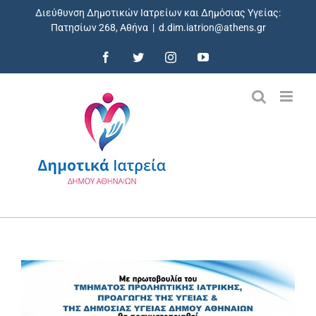
Skip
Διεύθυνση Δημοτικών Ιατρείων και Δημόσιας Υγείας:
to
Πατησίων 268, Αθήνα
|
d.dim.iatrion@athens.gr
content
Facebook
Twitter
Instagram
YouTube