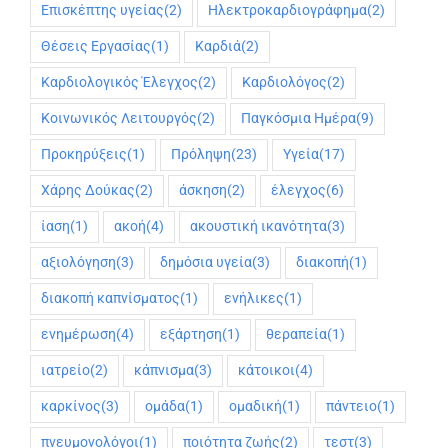
Επισκέπτης υγείας
(2)
Ηλεκτροκαρδιογράφημα
(2)
Θέσεις Εργασίας
(1)
Καρδιά
(2)
Καρδιολογικός Έλεγχος
(2)
Καρδιολόγος
(2)
Κοινωνικός Λειτουργός
(2)
Παγκόσμια Ημέρα
(9)
Προκηρύξεις
(1)
Πρόληψη
(23)
Υγεία
(17)
Χάρης Δούκας
(2)
άσκηση
(2)
έλεγχος
(6)
ίαση
(1)
ακοή
(4)
ακουστική ικανότητα
(3)
αξιολόγηση
(3)
δημόσια υγεία
(3)
διακοπή
(1)
διακοπή καπνίσματος
(1)
ενήλικες
(1)
ενημέρωση
(4)
εξάρτηση
(1)
θεραπεία
(1)
ιατρείο
(2)
κάπνισμα
(3)
κάτοικοι
(4)
καρκίνος
(3)
ομάδα
(1)
ομαδική
(1)
πάντειο
(1)
πνευμονολόγοι
(1)
ποιότητα ζωής
(2)
τεστ
(3)