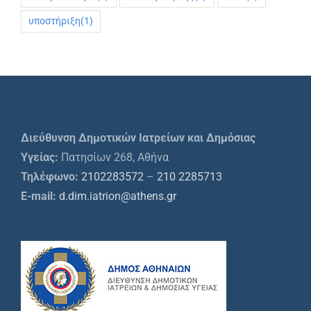
υποστήριξη
(1)
Διεύθυνση Δημοτικών Ιατρείων και Δημόσιας
Υγείας:
Πατησίων 268, Αθήνα
Τηλέφωνο:
2102283572
–
210 2285713
E-mail:
d.dim.iatrion@athens.gr