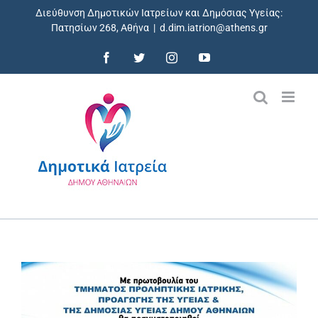
Skip
Διεύθυνση Δημοτικών Ιατρείων και Δημόσιας Υγείας:
to
Πατησίων 268, Αθήνα
|
d.dim.iatrion@athens.gr
content
Facebook
Twitter
Instagram
YouTube