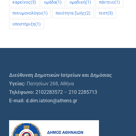
καρκίνος
(3)
ομάδα
(1)
ομαδική
(1)
πάντειο
(1)
πνευμονολόγοι
(1)
ποιότητα ζωής
(2)
τεστ
(3)
υποστήριξη
(1)
Διεύθυνση Δημοτικών Ιατρείων και Δημόσιας
Υγείας:
Πατησίων 268, Αθήνα
Τηλέφωνο:
2102283572
–
210 2285713
E-mail:
d.dim.iatrion@athens.gr