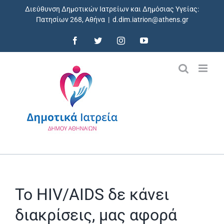
Skip
Διεύθυνση Δημοτικών Ιατρείων και Δημόσιας Υγείας:
to
Πατησίων 268, Αθήνα
|
d.dim.iatrion@athens.gr
content
Facebook
Twitter
Instagram
YouTube
Το HIV/AIDS δε κάνει
διακρίσεις, μας αφορά