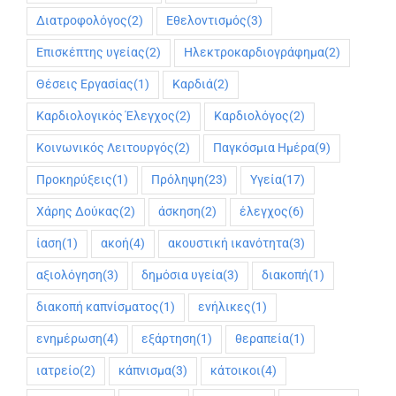
Διατροφολόγος
(2)
Εθελοντισμός
(3)
Επισκέπτης υγείας
(2)
Ηλεκτροκαρδιογράφημα
(2)
Θέσεις Εργασίας
(1)
Καρδιά
(2)
Καρδιολογικός Έλεγχος
(2)
Καρδιολόγος
(2)
Κοινωνικός Λειτουργός
(2)
Παγκόσμια Ημέρα
(9)
Προκηρύξεις
(1)
Πρόληψη
(23)
Υγεία
(17)
Χάρης Δούκας
(2)
άσκηση
(2)
έλεγχος
(6)
ίαση
(1)
ακοή
(4)
ακουστική ικανότητα
(3)
αξιολόγηση
(3)
δημόσια υγεία
(3)
διακοπή
(1)
διακοπή καπνίσματος
(1)
ενήλικες
(1)
ενημέρωση
(4)
εξάρτηση
(1)
θεραπεία
(1)
ιατρείο
(2)
κάπνισμα
(3)
κάτοικοι
(4)