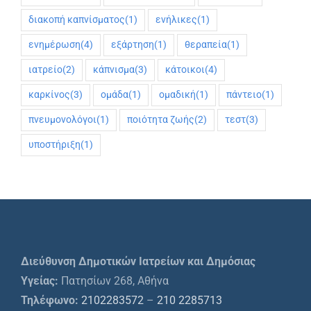
διακοπή καπνίσματος
(1)
ενήλικες
(1)
ενημέρωση
(4)
εξάρτηση
(1)
θεραπεία
(1)
ιατρείο
(2)
κάπνισμα
(3)
κάτοικοι
(4)
καρκίνος
(3)
ομάδα
(1)
ομαδική
(1)
πάντειο
(1)
πνευμονολόγοι
(1)
ποιότητα ζωής
(2)
τεστ
(3)
υποστήριξη
(1)
Διεύθυνση Δημοτικών Ιατρείων και Δημόσιας
Υγείας:
Πατησίων 268, Αθήνα
Τηλέφωνο:
2102283572
–
210 2285713