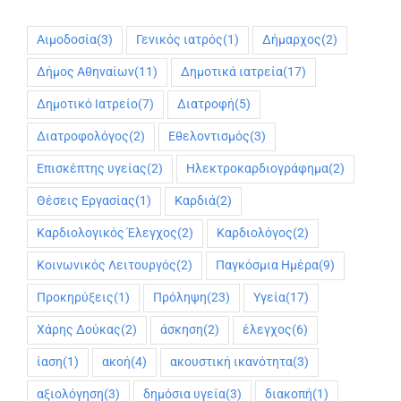
Αιμοδοσία
(3)
Γενικός ιατρός
(1)
Δήμαρχος
(2)
Δήμος Αθηναίων
(11)
Δημοτικά ιατρεία
(17)
Δημοτικό Ιατρείο
(7)
Διατροφή
(5)
Διατροφολόγος
(2)
Εθελοντισμός
(3)
Επισκέπτης υγείας
(2)
Ηλεκτροκαρδιογράφημα
(2)
Θέσεις Εργασίας
(1)
Καρδιά
(2)
Καρδιολογικός Έλεγχος
(2)
Καρδιολόγος
(2)
Κοινωνικός Λειτουργός
(2)
Παγκόσμια Ημέρα
(9)
Προκηρύξεις
(1)
Πρόληψη
(23)
Υγεία
(17)
Χάρης Δούκας
(2)
άσκηση
(2)
έλεγχος
(6)
ίαση
(1)
ακοή
(4)
ακουστική ικανότητα
(3)
αξιολόγηση
(3)
δημόσια υγεία
(3)
διακοπή
(1)